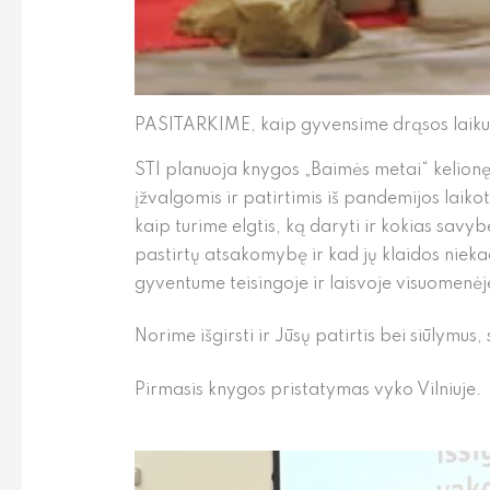
PASITARKIME, kaip gyvensime drąsos laiku
STI planuoja knygos „Baimės metai“ kelionę 
įžvalgomis ir patirtimis iš pandemijos laikota
kaip turime elgtis, ką daryti ir kokias savyb
pastirtų atsakomybę ir kad jų klaidos nieka
gyventume teisingoje ir laisvoje visuomenė
Norime išgirsti ir Jūsų patirtis bei siūlymus,
Pirmasis knygos pristatymas vyko Vilniuje.