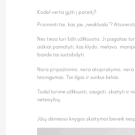
Kodėl verta gįžti į pareitį?
Prisiminti tai, kas jau „neaktualu“? Atsivers
Nes tiesa turi būti užfiksuota. Ji pagaliau tur
aiškiai pamatyti, kas klydo, melavo, manip
bandė tai sustabdyti.
Nėra pripažinimo, nėra atsiprašymo, nėra 
teisingumas. Tai ilgas ir sunkus kelias.
Todėl turime užfiksuoti, saugoti, skaityti i
neteisybių.
Jūsų dėmesiui knygos skaitymai beveik ne