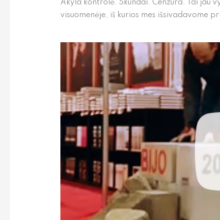
Akyla kontrolė. Skundai. Cenzūra. Tai jau 
visuomenėje, iš kurios mes išsivadavome pr