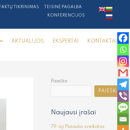
FAKTŲ TIKRINIMAS
TEISINĖ PAGALBA
KONFERENCIJOS
AKTUALIJOS
EKSPERTAI
KONTAKTAI
Paieška
PAIEŠKA
Naujausi įrašai
79-oji Pasaulio sveikatos