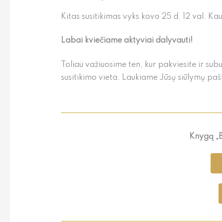
Kitas susitikimas vyks kovo 25 d. 12 val. Kau
Labai kviečiame aktyviai dalyvauti!
Toliau važiuosime ten, kur pakviesite ir sub
susitikimo vieta. Laukiame Jūsų siūlymų pašt
Knygą „B