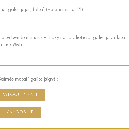
ne, galerijoje „Balta“ (Valančiaus g. 21).
ursite bendraminčius – mokykla, biblioteka, galerija ar kita
u info@sti.lt.
aimės metai“ galite įsigyti:
PATOGU PIRKTI
KNYGOS.LT