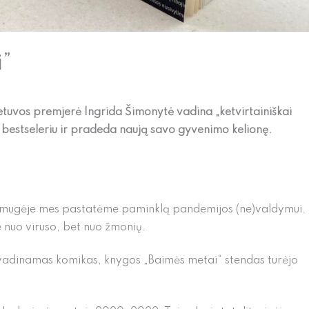
”
etuvos premjerė Ingrida Šimonytė vadina „ketvirtainiškai
 bestseleriu ir pradeda naują savo gyvenimo kelionę.
 mugėje mes pastatėme paminklą pandemijos (ne)valdymui.
 nuo viruso, bet nuo žmonių.
 vadinamas komikas, knygos „Baimės metai“ stendas turėjo