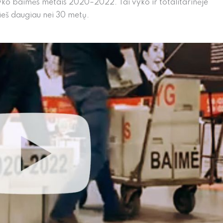
vyko baimės metais 2020–2022. Tai vyko ir totalitarinėje
ieš daugiau nei 30 metų.