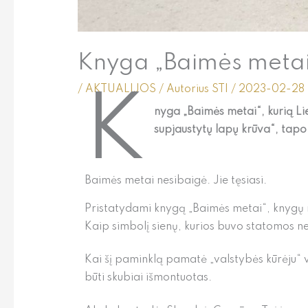
Knyga „Baimės metai
/
AKTUALIJOS
/ Autorius
STI
/
2023-02-28
K
nyga „Baimės metai“, kurią Li
supjaustytų lapų krūva“, tapo
Baimės metai nesibaigė. Jie tęsiasi.
Pristatydami knygą „Baimės metai“, knygų
Kaip simbolį sienų, kurios buvo statomos ne
Kai šį paminklą pamatė „valstybės kūrėju“
būti skubiai išmontuotas.