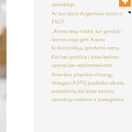
asamblėja
Ar bus leista Argentinai išstoti iš
PSO?
„Atima teisę rinktis, kur gimdyti“:
šeimos stoja ginti Kauno
Krikščioniškųjų gimdymo namų
Keičiasi požiūris į lyties keitimo
operacijas nepilnamečiams
Amerikos plastikos chirurgų
draugija (ASPS) paskelbė oficialų
pareiškimą dėl lyties keitimo
operacijų vaikams ir paaugliams