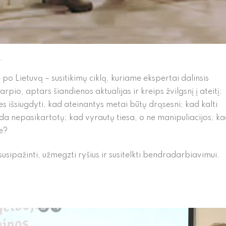
.
po Lietuvą – susitikimų ciklą, kuriame ekspertai dalinsis
rpio, aptars šiandienos aktualijas ir kreips žvilgsnį į ateitį:
es išsiugdyti, kad ateinantys metai būtų drąsesni; kad kalti
da nepasikartotų; kad vyrautų tiesa, o ne manipuliacijos; k
je?
 susipažinti, užmegzti ryšius ir susitelkti bendradarbiavimui.