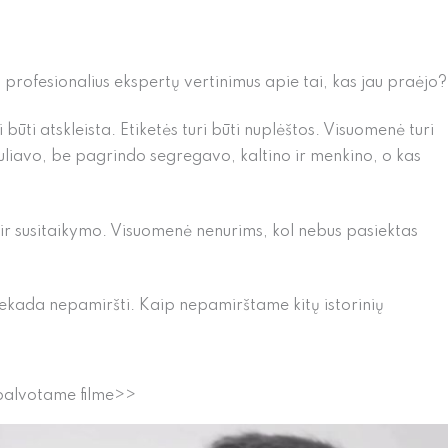
ti profesionalius ekspertų vertinimus apie tai, kas jau praėjo?
i būti atskleista. Etiketės turi būti nuplėštos. Visuomenė turi
uliavo, be pagrindo segregavo, kaltino ir menkino, o kas
ir susitaikymo. Visuomenė nenurims, kol nebus pasiektas
r niekada nepamiršti. Kaip nepamirštame kitų istorinių
spalvotame filme>>