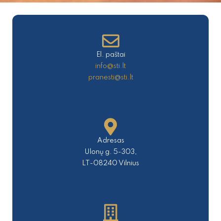
El. paštai
info@sti.lt
pranesti@sti.lt
Adresas
Ulonų g. 5-303,
LT-08240 Vilnius