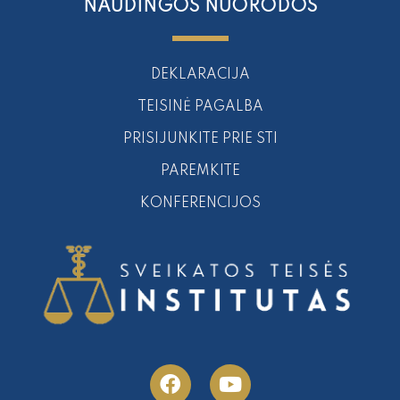
NAUDINGOS NUORODOS
DEKLARACIJA
TEISINĖ PAGALBA
PRISIJUNKITE PRIE STI
PAREMKITE
KONFERENCIJOS
F
Y
a
o
c
u