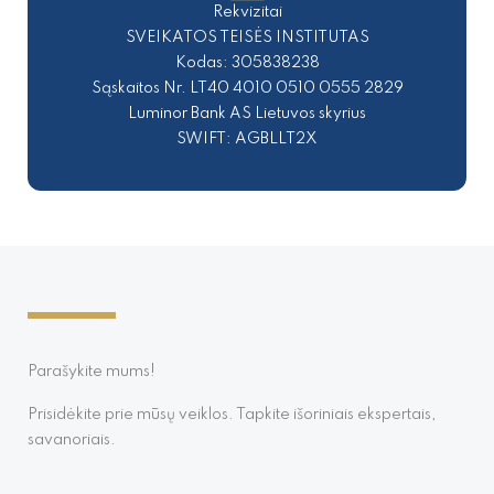
Rekvizitai
SVEIKATOS TEISĖS INSTITUTAS
Kodas: 305838238
Sąskaitos Nr. LT40 4010 0510 0555 2829
Luminor Bank AS Lietuvos skyrius
SWIFT: AGBLLT2X
Parašykite mums!
Prisidėkite prie mūsų veiklos. Tapkite išoriniais ekspertais,
savanoriais.