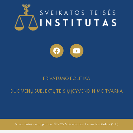
F
Y
a
o
c
u
e
t
b
u
o
b
PRIVATUMO POLITIKA
o
e
k
DUOMENŲ SUBJEKTŲ TEISIŲ ĮGYVENDINIMO TVARKA
Visos teisės saugomos © 2026 Sveikatos Teisės Institutas (STI)