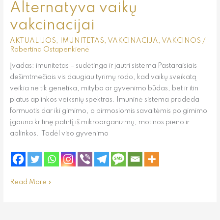
Alternatyva vaikų
vakcinacijai
AKTUALIJOS
,
IMUNITETAS
,
VAKCINACIJA
,
VAKCINOS
/
Robertina Ostapenkienė
Įvadas: imunitetas – sudėtinga ir jautri sistema Pastaraisiais
dešimtmečiais vis daugiau tyrimų rodo, kad vaikų sveikatą
veikia ne tik genetika, mityba ar gyvenimo būdas, bet ir itin
platus aplinkos veiksnių spektras. Imuninė sistema pradeda
formuotis dar iki gimimo, o pirmosiomis savaitėmis po gimimo
įgauna kritinę patirtį iš mikroorganizmų, motinos pieno ir
aplinkos. Todėl viso gyvenimo
Read More »