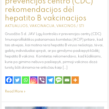
prevencijos centro (CDC)
rekomendacijos dėl
hepatito B vakcinacijos
AKTUALIJOS
,
VAKCINACIJA
,
VAKCINOS
/
STI
Gruodžio 5 d. JAV Ligų kontrolės ir prevencijos centrų (CDC)
Imunoprofilaktikos patariamasis komitetas (ACIP) pritarė, kad
tais atvejais, kai motina nėra hepatito B viruso nešiotoja, tėvai,
galėtų individualiai spręsti, ar po gimdymo paskiepyti kūdikį
hepatito B vakcina. Komitetas rekomendavo, kad kūdikiams,
kurie po gimimo nebuvo paskiepyti, pirmoji vakcinos dozė
turėtų būti skiriama ne anksčiau kaip […]
Read More »
Alternatyva