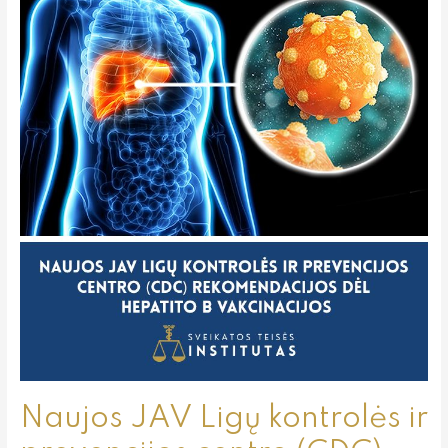
kontrolės
ir
prevencijos
centro
(CDC)
rekomendacijos
dėl
hepatito
B
vakcinacijos
Naujos JAV Ligų kontrolės ir