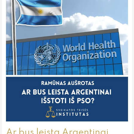
bus
leista
Argentinai
išstoti
iš
PSO?
Ar bus leista Argentinai