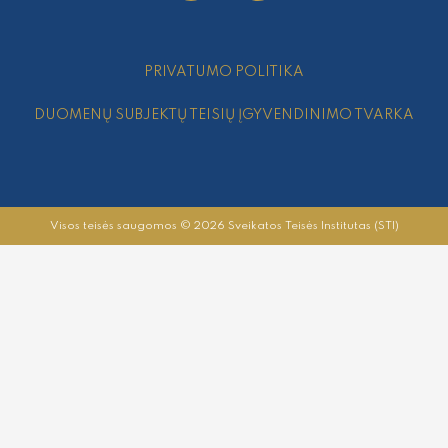
e
t
b
u
o
b
PRIVATUMO POLITIKA
o
e
k
DUOMENŲ SUBJEKTŲ TEISIŲ ĮGYVENDINIMO TVARKA
Visos teisės saugomos © 2026 Sveikatos Teisės Institutas (STI)