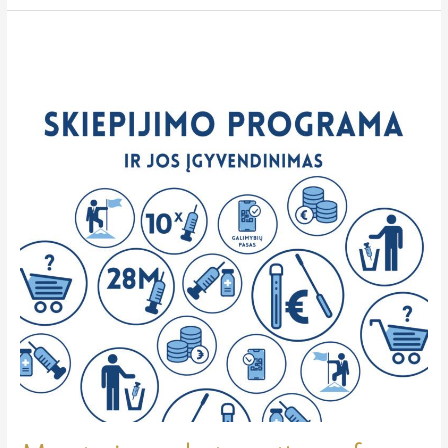
Masinės
vakcinacijos
afera
(4):
poreikio
gamyba