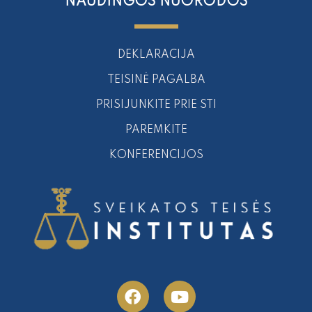
NAUDINGOS NUORODOS
DEKLARACIJA
TEISINĖ PAGALBA
PRISIJUNKITE PRIE STI
PAREMKITE
KONFERENCIJOS
F
Y
a
o
c
u