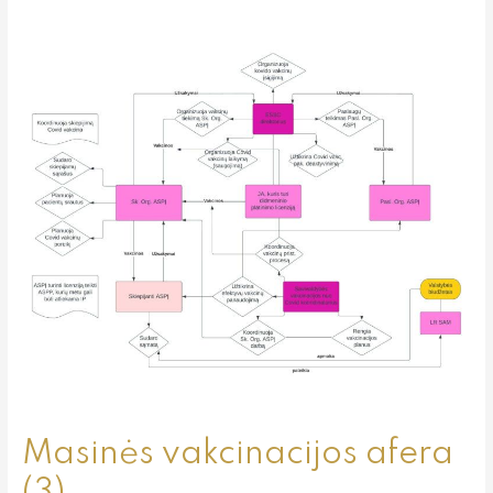
Masinės
vakcinacijos
afera
(3)
Masinės vakcinacijos afera
(3)