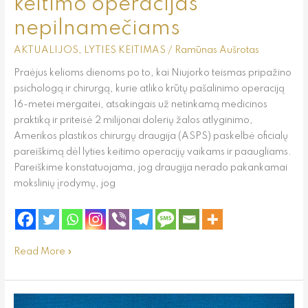
keitimo operacijas
nepilnamečiams
AKTUALIJOS
,
LYTIES KEITIMAS
/
Ramūnas Aušrotas
Praėjus kelioms dienoms po to, kai Niujorko teismas pripažino
psichologą ir chirurgą, kurie atliko krūtų pašalinimo operaciją
16-metei mergaitei, atsakingais už netinkamą medicinos
praktiką ir priteisė 2 milijonai dolerių žalos atlyginimo,
Amerikos plastikos chirurgų draugija (ASPS) paskelbė oficialų
pareiškimą dėl lyties keitimo operacijų vaikams ir paaugliams.
Pareiškime konstatuojama, jog draugija nerado pakankamai
mokslinių įrodymų, jog
Read More »
Kaip