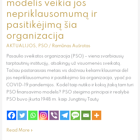
modelis veikia jos
nepriklausomumą ir
pasitikėjimą šia
organizacija
AKTUALIJOS
,
PSO
/
Ramūnas Aušrotas
Pasaulio sveikatos organizacija (PSO) – viena svarbiausių
tarptautinių institucijų, atsakingų už visuomenės sveikatą.
Tačiau pastaraisiais metais vis dažniau keliami klausimai dėl
jos nepriklausomumo ir pasitikėjimo šia organizacija, ypač po
COVID-19 pandemijos. Kodėl taip nutiko ir kokią įtaką tam turi
PSO finansavimo modelis? PSO steigimo principai ir realybė
PSO buvo įkurta 1948 m. kaip Jungtinių Tautų
Read More »