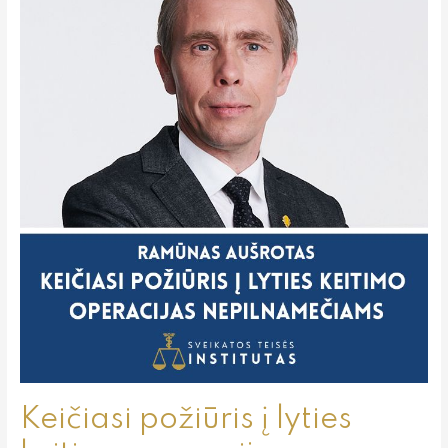
į
lyties
keitimo
operacijas
nepilnamečiams
Keičiasi požiūris į lyties