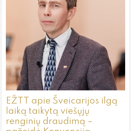
laiką
taikytą
viešųjų
renginių
draudimą
–
pažeidė
Konvenciją
EŽTT apie Šveicarijos ilgą
laiką taikytą viešųjų
renginių draudimą –