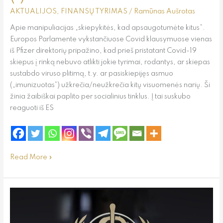
AKTUALIJOS
,
FINANSŲ TYRIMAS
/
Ramūnas Aušrotas
Apie manipuliacijas „skiepykitės, kad apsaugotumėte kitus”.
Europos Parlamente vykstančiuose Covid klausymuose vienas
iš Pfizer direktorių pripažino, kad prieš pristatant Covid-19
skiepus į rinką nebuvo atlikti jokie tyrimai, rodantys, ar skiepas
sustabdo viruso plitimą, t.y. ar pasiskiepijęs asmuo
(„imunizuotas“) užkrečia/neužkrečia kitų visuomenės narių. Ši
žinia žaibiškai paplito per socialinius tinklus. Į tai suskubo
reaguoti iš ES
Read More »
75-
osios
PSO