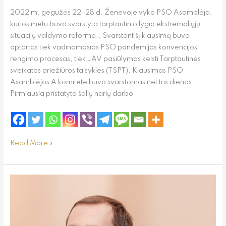
2022 m. gegužės 22–28 d. Ženevoje vyko PSO Asamblėja,
kurios metu buvo svarstyta tarptautinio lygio ekstremaliųjų
situacijų valdymo reforma.. Svarstant šį klausimą buvo
aptartas tiek vadinamosios PSO pandemijos konvencijos
rengimo procesas, tiek JAV pasiūlymas keisti Tarptautines
sveikatos priežiūros taisykles (TSPT). Klausimas PSO
Asamblėjos A komitete buvo svarstomas net tris dienas.
Pirmiausia pristatyta šalių narių darbo
Read More »
Kodėl
siūloma
keisti
Tarptautines
sveikatos