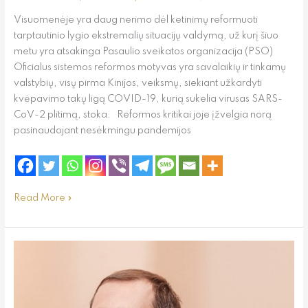
Visuomenėje yra daug nerimo dėl ketinimų reformuoti
tarptautinio lygio ekstremalių situacijų valdymą, už kurį šiuo
metu yra atsakinga Pasaulio sveikatos organizacija (PSO)
Oficialus sistemos reformos motyvas yra savalaikių ir tinkamų
valstybių, visų pirma Kinijos, veiksmų, siekiant užkardyti
kvėpavimo takų ligą COVID-19, kurią sukelia virusas SARS-
CoV-2 plitimą, stoka. Reformos kritikai joje įžvelgia norą
pasinaudojant nesėkmingu pandemijos
Read More »
EŽTT
apie
Šveicarijos
ilgą