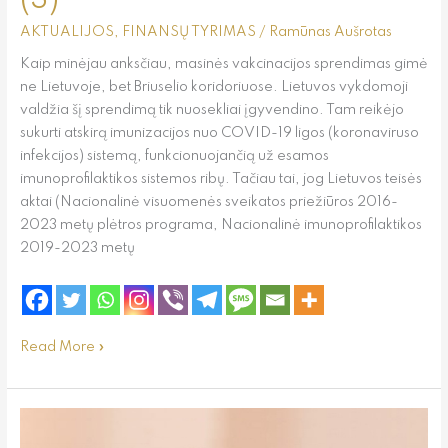
AKTUALIJOS
,
FINANSŲ TYRIMAS
/
Ramūnas Aušrotas
Kaip minėjau anksčiau, masinės vakcinacijos sprendimas gimė
ne Lietuvoje, bet Briuselio koridoriuose. Lietuvos vykdomoji
valdžia šį sprendimą tik nuosekliai įgyvendino. Tam reikėjo
sukurti atskirą imunizacijos nuo COVID-19 ligos (koronaviruso
infekcijos) sistemą, funkcionuojančią už esamos
imunoprofilaktikos sistemos ribų. Tačiau tai, jog Lietuvos teisės
aktai (Nacionalinė visuomenės sveikatos priežiūros 2016-
2023 metų plėtros programa, Nacionalinė imunoprofilaktikos
2019-2023 metų
Read More »
Masinės
vakcinacijos