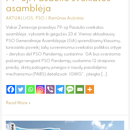
asamblėja
AKTUALIJOS
,
PSO
/
Ramūnas Aušrotas
Vakar Ženevoje prasidėjo 79-oji Pasaulio sveikatos
asamblėja, vyksianti iki gegužės 23 d. Vienas aktualiausių
PSO Generalinėje Asamblėjoje (GA) sprendžiamų klausimų,
turėsiantis poveikį šalių suverenumui sveikatos politikos srityje
– derybos dėl PSO Pandemijų susitarimo. GA bus svarstoma
pažanga rengiant PSO Pandemijų susitarimo 12 straipsnio
priedą, skirtą patogenų prieigos ir naudų pasidalijimo
mechanizmui (PABS) detalizuoti. IGWG*, įsteigta […]
Read More »
Ar