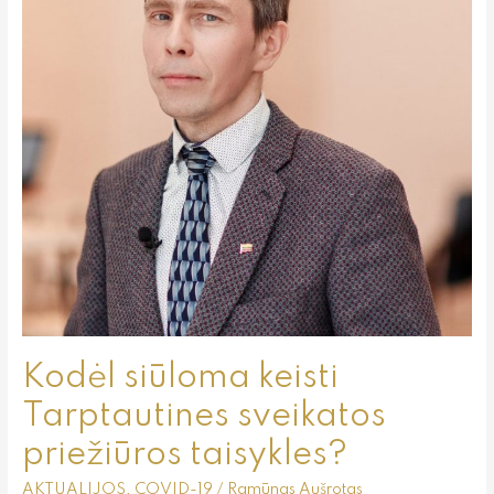
priežiūros
taisykles?
Kodėl siūloma keisti
Tarptautines sveikatos
priežiūros taisykles?
AKTUALIJOS
,
COVID-19
/
Ramūnas Aušrotas