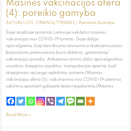
Masinės vakcinacijos afera
(4): poreikio gamyba
AKTUALIJOS
,
FINANSŲ TYRIMAS
/
Ramūnas Aušrotas
Šioje analizėje tęsiamas Lietuvoje vykdytos masinės
vakcinacijos nuo COVID-19 tyrimas. Šioje dalyje
apžvelgiama, kaip tam tikromis teisinėmis ir skatinamosiomis-
finansinėmis priemonėmis buvo dirbtinai „gaminamas“
vakcinacijos poreikis. Ankstesnės tyrimo dalys apžvelgia kitus
visuotinio skiepijimo aspektus: manipuliacijas apie tai, kad
skiepijimasis apsaugo aplinkinius asmenis (Masinės
vakcinacijos afera (1)), vakcinavimo nuo COVID-19 sistemos
sukūrimą apeinant galiojantį teisini reguliavimą (Masinės
Read More »