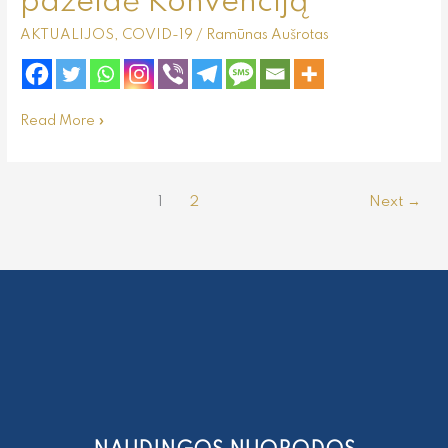
pažeidė Konvenciją
AKTUALIJOS
,
COVID-19
/
Ramūnas Aušrotas
Read More »
1
2
Next
→